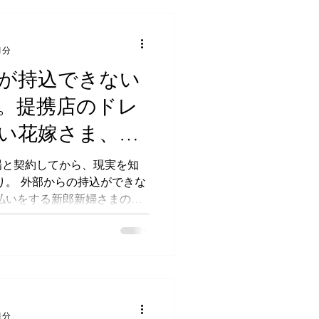
1分
が持込できない
。提携店のドレ
い花嫁さま、オ
いう選択肢があ
場と契約してから、現実を知
り。 外部からの持込ができな
払いをする新郎新婦さまのご
テムに従わなければならな
うな話を新郎新婦さまから、よ
1分