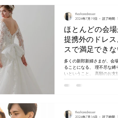
thesharedresser
2024年7月19日
読了時間: 
ほとんどの会場
提携外のドレス
スで満足できな
ーダードレスと
多くの新郎新婦さまが、会
ることになる、 理不尽な縛
ります。
いということ。 高額のお支
要望が通らず、 会場のシス
い。 あり得ない。 このよ
く聞きます。...
thesharedresser
2024年7月16日
読了時間: 