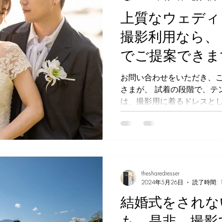
上質なウェディ
撮影利用なら、
でご提案できま
お問い合わせをいただき、
さまが、 試着の段階で、テ
は、撮影用に着るドレスとし
ィが高く、 他では、まず、
では着れないことが、 一目瞭
thesharedresser
2024年5月26日
読了時間: 
結婚式をされな
も、是非、撮影